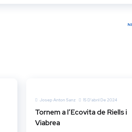
N
Josep Anton Sanz
15 D'abril De 2024
Tornem a l’Ecovita de Riells i
Viabrea