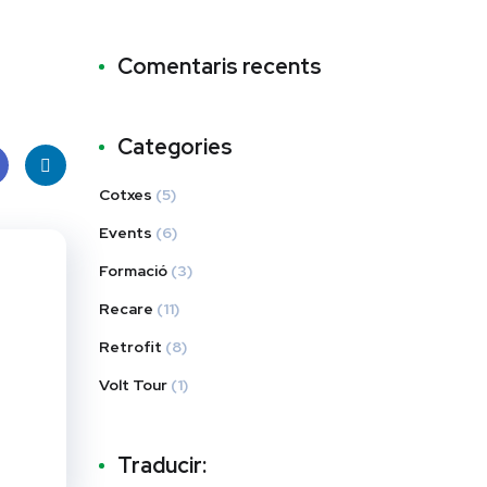
Comentaris recents
Categories
Cotxes
(5)
e
Linke
Events
(6)
k
dIn
Formació
(3)
Recare
(11)
Retrofit
(8)
Volt Tour
(1)
Traducir: