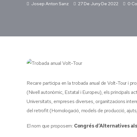
Josep Anton Sanz
27 De Juny De 2022
0 C
Recare participa en la trobada anual de Volt-Tour i pr
(Nivell autonòmic, Estatal i Europeu), els principals 
Universitats, empreses diverses, organitzacions intere
del retrofit (Homologació, models de producció, ajuts,
El nom que proposem:
Congrés d’Alternatives als