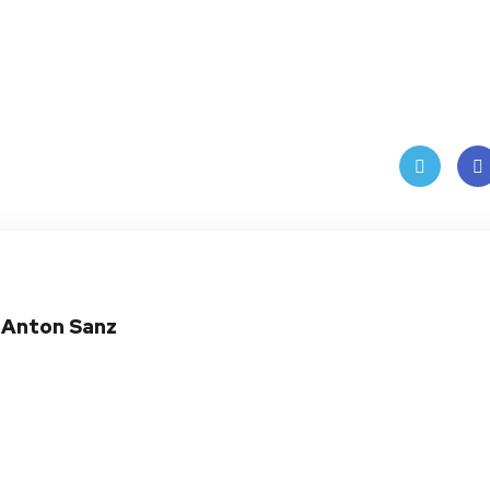
Twit
Fac
ter
boo
 Anton Sanz