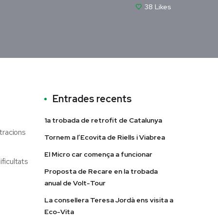
38
Likes
Entrades recents
1a trobada de retrofit de Catalunya
stracions
Tornem a l’Ecovita de Riells i Viabrea
El Micro car comença a funcionar
ficultats
Proposta de Recare en la trobada
anual de Volt-Tour
La consellera Teresa Jordà ens visita a
Eco-Vita